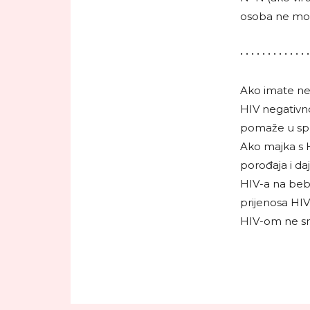
osoba ne mož
• • • • • • • • • • • • •
Ako imate nem
HIV negativn
pomaže u spr
Ako majka s 
porođaja i da
HIV-a na bebu
prijenosa HIV
HIV-om ne smi