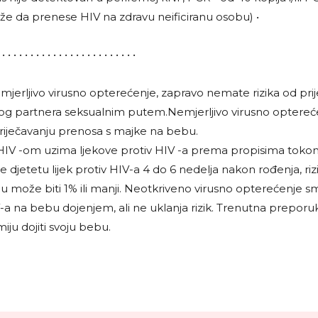
e da prenese HIV na zdravu neificiranu osobu) •
 • • • • • • • • • • • • • • • • • • • • • • • •
jerljivo virusno opterećenje, zapravo nemate rizika od pri
og partnera seksualnim putem.Nemjerljivo virusno optereć
iječavanju prenosa s majke na bebu.
HIV -om uzima ljekove protiv HIV -a prema propisima toko
je djetetu lijek protiv HIV-a 4 do 6 nedelja nakon rođenja, ri
 može biti 1% ili manji. Neotkriveno virusno opterećenje sm
-a na bebu dojenjem, ali ne uklanja rizik. Trenutna preporu
ju dojiti svoju bebu.