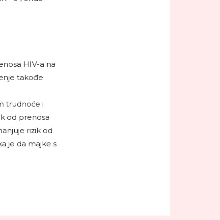
jenosa HIV-a na
enje takođe
m trudnoće i
zik od prenosa
anjuje rizik od
ka je da majke s