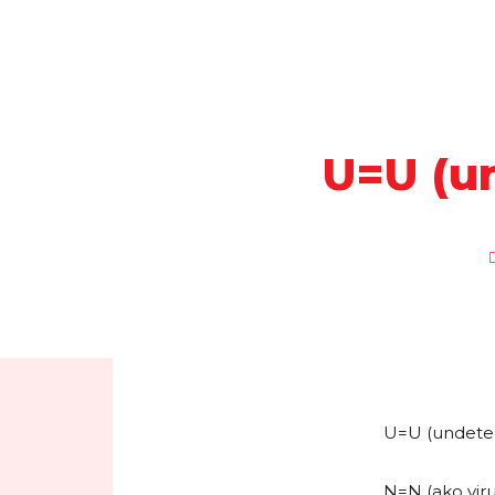
U=U (u
U=U (undete
N=N (ako viru