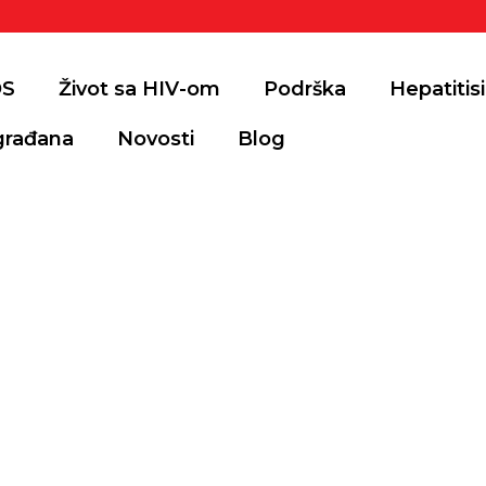
DS
Život sa HIV-om
Podrška
Hepatitisi
građana
Novosti
Blog