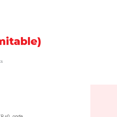
itable)
s
PCR =0 , onda