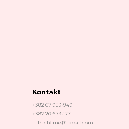
Kontakt
+382 67 953-949
+382 20 673-177
mfh.chf.me@gmail.com