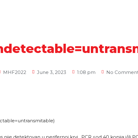
ndetectable=untransm
MHF2022
June 3, 2023
1:08 pm
No Comment
ctable=untransmitable)
s nije detektovan u perifernoj krvi , PCR <od 40 kopija i/ili 