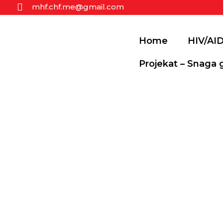
mhf.chf.me@gmail.com
Home
HIV/AI
Projekat – Snaga 