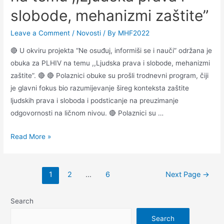
slobode, mehanizmi zaštite”
Leave a Comment
/
Novosti
/ By
MHF2022
🔴 U okviru projekta “Ne osuđuj, informiši se i nauči” održana je
obuka za PLHIV na temu ,,Ljudska prava i slobode, mehanizmi
zaštite”. 🔴 🔴 Polaznici obuke su prošli trodnevni program, čiji
je glavni fokus bio razumijevanje šireg konteksta zaštite
ljudskih prava i sloboda i podsticanje na preuzimanje
odgovornosti na ličnom nivou. 🔴 Polaznici su …
Read More »
1
2
…
6
Next Page
→
Search
Search