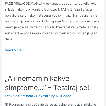
FAZE PRILAGOĐAVANJA – pokušava opisati niz reakcija koje
slijede nakon otkrivanja dijagnoze. 1. FAZA je faza šoka, a
pojavljuje se u nekom stepenu kod svih kriznih situacija, ali je
najizraženija kada kriza dođe nepreviđeno.Šok je neočekivana
reakcija koja se može opisati s tri krakteristike: • zatečenost•
automatsko ponašanje• osjećaj odvojenosti od situacije (kao
da je …
Read More »
„Ali nemam nikakve
simptome…” – Testiraj se!
Leave a Comment
/
Novosti
/ By
MHF2022
🔴 Pogrešno je shvaćanje da se uz polno prenosive infekcije