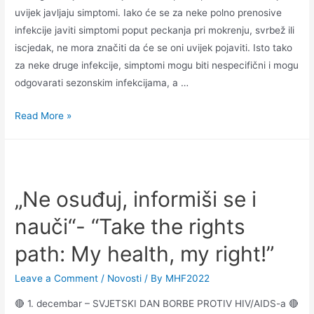
uvijek javljaju simptomi. Iako će se za neke polno prenosive
infekcije javiti simptomi poput peckanja pri mokrenju, svrbež ili
iscjedak, ne mora značiti da će se oni uvijek pojaviti. Isto tako
za neke druge infekcije, simptomi mogu biti nespecifični i mogu
odgovarati sezonskim infekcijama, a …
Read More »
„Ne osuđuj, informiši se i
nauči“- “Take the rights
path: My health, my right!”
Leave a Comment
/
Novosti
/ By
MHF2022
🔴 1. decembar – SVJETSKI DAN BORBE PROTIV HIV/AIDS-a 🔴