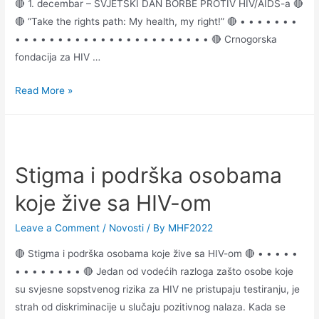
🔴 1. decembar – SVJETSKI DAN BORBE PROTIV HIV/AIDS-a 🔴
🔴 “Take the rights path: My health, my right!” 🔴 • • • • • • •
• • • • • • • • • • • • • • • • • • • • • • • 🔴 Crnogorska
fondacija za HIV …
Read More »
Stigma i podrška osobama
koje žive sa HIV-om
Leave a Comment
/
Novosti
/ By
MHF2022
🔴 Stigma i podrška osobama koje žive sa HIV-om 🔴 • • • • •
• • • • • • • • 🔴 Jedan od vodećih razloga zašto osobe koje
su svjesne sopstvenog rizika za HIV ne pristupaju testiranju, je
strah od diskriminacije u slučaju pozitivnog nalaza. Kada se