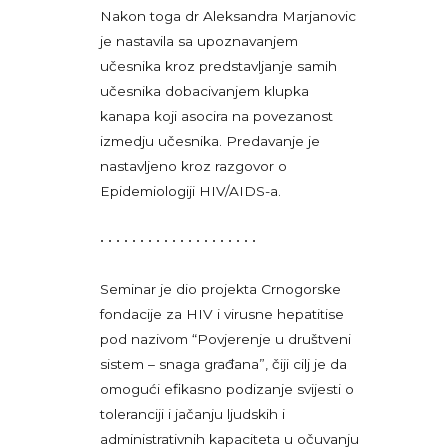
Nakon toga dr Aleksandra Marjanovic
je nastavila sa upoznavanjem
učesnika kroz predstavljanje samih
učesnika dobacivanjem klupka
kanapa koji asocira na povezanost
izmedju učesnika. Predavanje je
nastavljeno kroz razgovor o
Epidemiologiji HIV/AIDS-a.
• • • • • • • • • • • • • • • • • • • •
Seminar je dio projekta Crnogorske
fondacije za HIV i virusne hepatitise
pod nazivom “Povjerenje u društveni
sistem – snaga građana”, čiji cilj je da
omogući efikasno podizanje svijesti o
toleranciji i jačanju ljudskih i
administrativnih kapaciteta u očuvanju