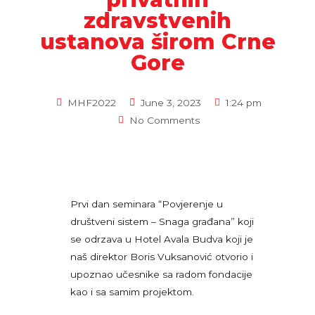
zdravstvenih
ustanova širom Crne
Gore
MHF2022
June 3, 2023
1:24 pm
No Comments
Prvi dan seminara “Povjerenje u
društveni sistem – Snaga građana” koji
se odrzava u Hotel Avala Budva koji je
naš direktor Boris Vuksanović otvorio i
upoznao učesnike sa radom fondacije
kao i sa samim projektom.