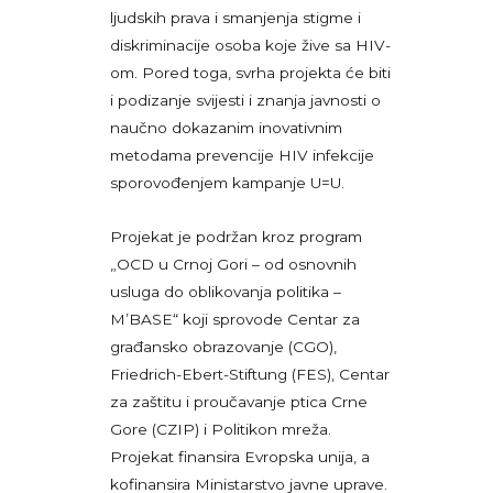
ljudskih prava i smanjenja stigme i
diskriminacije osoba koje žive sa HIV-
om. Pored toga, svrha projekta će biti
i podizanje svijesti i znanja javnosti o
naučno dokazanim inovativnim
metodama prevencije HIV infekcije
sporovođenjem kampanje U=U.
Projekat je podržan kroz program
„OCD u Crnoj Gori – od osnovnih
usluga do oblikovanja politika –
M’BASE“ koji sprovode Centar za
građansko obrazovanje (CGO),
Friedrich-Ebert-Stiftung (FES), Centar
za zaštitu i proučavanje ptica Crne
Gore (CZIP) i Politikon mreža.
Projekat finansira Evropska unija, a
kofinansira Ministarstvo javne uprave.