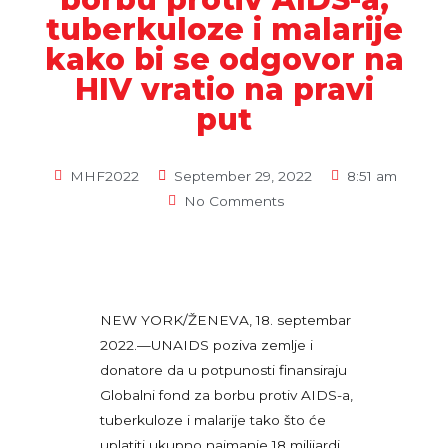
tuberkuloze i malarije
kako bi se odgovor na
HIV vratio na pravi
put
MHF2022
September 29, 2022
8:51 am
No Comments
NEW YORK/ŽENEVA, 18. septembar
2022.—UNAIDS poziva zemlje i
donatore da u potpunosti finansiraju
Globalni fond za borbu protiv AIDS-a,
tuberkuloze i malarije tako što će
uplatiti ukupno najmanje 18 milijardi