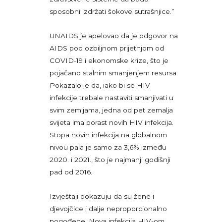
sposobni izdržati šokove sutrašnjice.”
UNAIDS je apelovao da je odgovor na
AIDS pod ozbiljnom prijetnjom od
COVID-19 i ekonomske krize, što je
pojačano stalnim smanjenjem resursa.
Pokazalo je da, iako bi se HIV
infekcije trebale nastaviti smanjivati ​​u
svim zemljama, jedna od pet zemalja
svijeta ima porast novih HIV infekcija.
Stopa novih infekcija na globalnom
nivou pala je samo za 3,6% između
2020. i 2021., što je najmanji godišnji
pad od 2016.
Izvještaji pokazuju da su žene i
djevojčice i dalje neproporcionalno
pogođene. Nova infekcija HIV-om