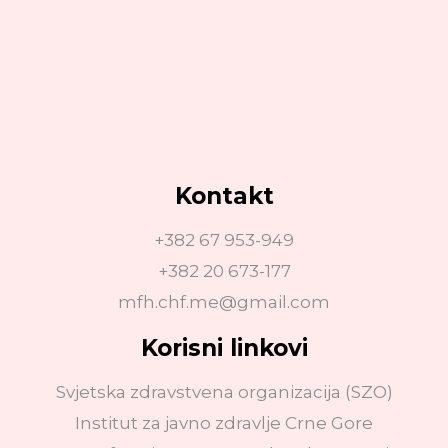
Kontakt
+382 67 953-949
+382 20 673-177
mfh.chf.me@gmail.com
Korisni linkovi
Svjetska zdravstvena organizacija (SZO)
Institut za javno zdravlje Crne Gore