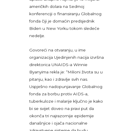
američkih dolara na Sedmoj
konferenciji o finansiranju Globalnog
fonda čiji je domaćin predsjednik
Biden u New Yorku tokom sledeće
nedelje.
Govoreći na otvaranju, u ime
organizacija Ujedinjenih nacija izvršna
direktorica UNAIDS-a Winnie
Byanyima rekla je: “Milioni života su u
pitanju, kao i zdravlje svih nas.
Uspješno nadopunjavanje Globalnog
fonda za borbu protiv AIDS-a,
tuberkuloze i malarije ključno je kako
bi se svijet doveo na pravi put da
okonča tri najrazornije epidemije
današnjice i ojača nacionalne
zdravstvene sisteme da budu