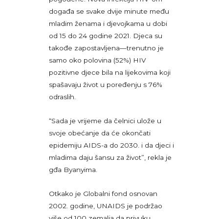
događa se svake dvije minute među
mladim ženama i djevojkama u dobi
od 15 do 24 godine 2021. Djeca su
takođe zapostavljena—trenutno je
samo oko polovina (52%) HIV
pozitivne djece bila na lijekovima koji
spašavaju život u poređenju s 76%
odraslih.
“Sada je vrijeme da čelnici ulože u
svoje obećanje da će okončati
epidemiju AIDS-a do 2030. i da djeci i
mladima daju šansu za život”, rekla je
gđa Byanyima.
Otkako je Globalni fond osnovan
2002. godine, UNAIDS je podržao
više od 100 zemalja da privuku,