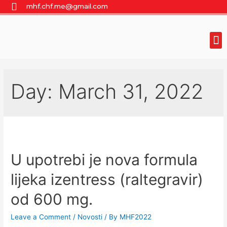
mhf.chf.me@gmail.com
Projekat – Snaga građana
Day:
March 31, 2022
U upotrebi je nova formula
lijeka izentress (raltegravir)
od 600 mg.
Leave a Comment
/
Novosti
/ By
MHF2022